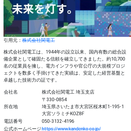
引用元：
株式会社関電工
株式会社関電工は、1944年の設立以来、国内有数の総合設
備企業として確固たる信頼を確立してきました。約10,700
名の従業員を擁し、電力インフラや官公庁の大規模プロジ
ェクトを数多く手掛けてきた実績は、安定した経営基盤と
卓越した技術力の証です。
会社名
株式会社関電工 埼玉支店
〒330-0854
所在地
埼玉県さいたま市大宮区桜木町1-195-1
大宮ソラミチKOZ8F
電話番号
050-3132-4196
公式ホームページ
https://www.kandenko.co.jp/