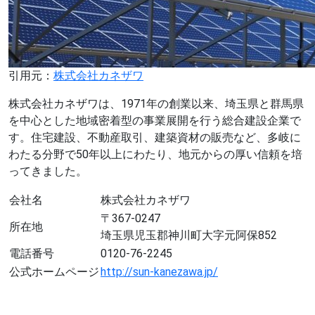
引用元：
株式会社カネザワ
株式会社カネザワは、1971年の創業以来、埼玉県と群馬県
を中心とした地域密着型の事業展開を行う総合建設企業で
す。住宅建設、不動産取引、建築資材の販売など、多岐に
わたる分野で50年以上にわたり、地元からの厚い信頼を培
ってきました。
会社名
株式会社カネザワ
〒367-0247
所在地
埼玉県児玉郡神川町大字元阿保852
電話番号
0120-76-2245
公式ホームページ
http://sun-kanezawa.jp/